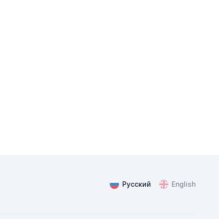
ChatApp
online
Русский
English
Мессенджеры
Свяжитесь с нами через любой удобный