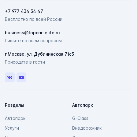
+7 977 434 34 47
Бесплатно по всей России
ChatApp
business@topcar-elite.ru
online
Пишите по всем вопросам
г.Москва, ул. Дубининская 71с5
Мессенджеры
Приходите в гости
Свяжитесь с нами через любой удобный
мессенджер!
VK
Youtube
Telegram
Max
Разделы
Автопарк
Автопарк
G-Class
Услуги
Внедорожник