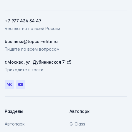
+7 977 434 34 47
Бесплатно по всей России
ChatApp
business@topcar-elite.ru
online
Пишите по всем вопросам
г.Москва, ул. Дубининская 71с5
Мессенджеры
Приходите в гости
Свяжитесь с нами через любой удобный
мессенджер!
VK
Youtube
Telegram
Max
Разделы
Автопарк
Автопарк
G-Class