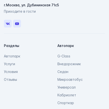
г.Москва, ул. Дубининская 71с5
Мессенджеры
Приходите в гости
Свяжитесь с нами через любой удобный
мессенджер!
VK
Youtube
Telegram
Max
Разделы
Автопарк
Автопарк
G-Class
Услуги
Внедорожник
Условия
Седан
Отзывы
Микроавтобус
Универсал
Кабриолет
Спорткар