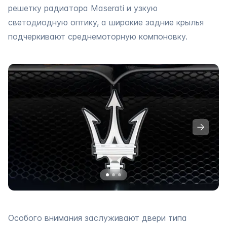
решетку радиатора Maserati и узкую
светодиодную оптику, а широкие задние крылья
подчеркивают среднемоторную компоновку.
Особого внимания заслуживают двери типа