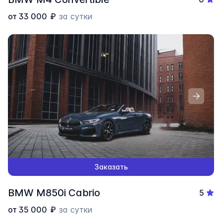
от
33 000
₽
за сутки
Заказать
BMW M850i Cabrio
5
от
35 000
₽
за сутки