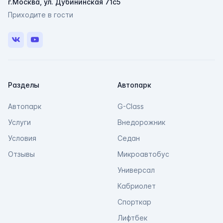
г.Москва, ул. Дубининская 71с5
Мессенджеры
Приходите в гости
Свяжитесь с нами через любой удобный
мессенджер!
VK
Youtube
Telegram
Max
Разделы
Автопарк
Автопарк
G-Class
Услуги
Внедорожник
Условия
Седан
Отзывы
Микроавтобус
Универсал
Кабриолет
Спорткар
Лифтбек