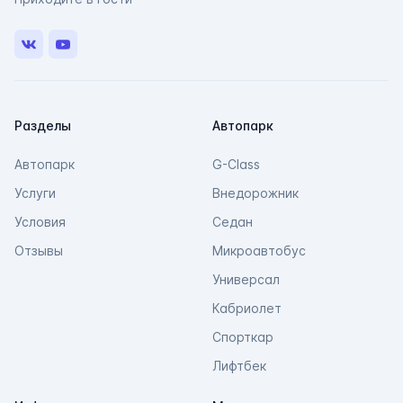
Свяжитесь с нами через любой удобный
мессенджер!
VK
Youtube
Telegram
Max
Разделы
Автопарк
Автопарк
G-Class
Услуги
Внедорожник
Условия
Седан
Отзывы
Микроавтобус
Универсал
Кабриолет
Спорткар
Лифтбек