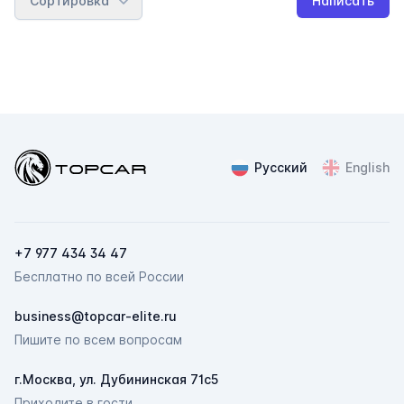
Сортировка
Написать
Topcar
Русский
English
+7 977 434 34 47
Бесплатно по всей России
ChatApp
business@topcar-elite.ru
online
Пишите по всем вопросам
г.Москва, ул. Дубининская 71с5
Мессенджеры
Приходите в гости